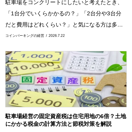
駐車場をコンクリートにしたいと考えたとき、
「1台分でいくらかかるの？」「2台分や3台分
だと費用はどれくらい？」と気になる方は多い
のではないでしょうか。 駐車場のコンクリート
コインパーキングの経営
2026.7.22
施工費用は、施工面積や土地の状態、工事内容
によっ...
駐車場経営の固定資産税は住宅用地の6倍？土地
にかかる税金の計算方法と節税対策を解説