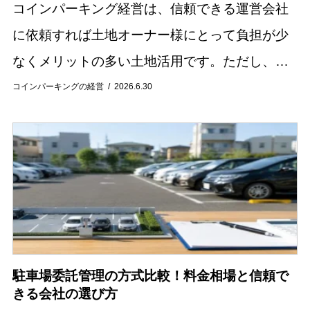
コインパーキング経営は、信頼できる運営会社
に依頼すれば土地オーナー様にとって負担が少
なくメリットの多い土地活用です。ただし、車
の出入りが伴うので、「騒音問題」が発生する
コインパーキングの経営
2026.6.30
危険性があることも確かです。騒音問題を放置
しておくと...
駐車場委託管理の方式比較！料金相場と信頼で
きる会社の選び方