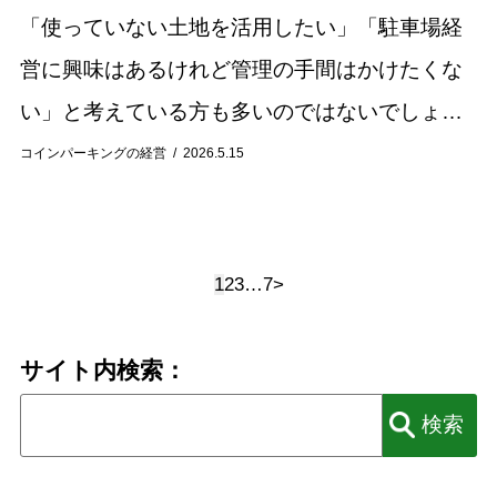
「使っていない土地を活用したい」「駐車場経
営に興味はあるけれど管理の手間はかけたくな
い」と考えている方も多いのではないでしょう
か。 そのような土地活用方法として注目されて
コインパーキングの経営
2026.5.15
いるのが、「駐車場サブリース（駐車場一括借
り上げ）...
1
2
3
…
7
>
サイト内検索：