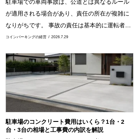
駐車場での車両事故は、公道とは異なるルール
が適用される場合があり、責任の所在が複雑に
なりがちです。 事故の責任は基本的に運転者同
士の過失割合によって決まりますが、駐車場の
コインパーキングの経営
2026.7.29
管理者に責任が問われるケースも存在します。
この記...
駐車場のコンクリート費用はいくら？1台・2
台・3台の相場と工事費の内訳を解説