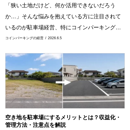
「狭い土地だけど、何か活用できないだろう
か…」そんな悩みを抱えている方に注目されて
いるのが駐車場経営、特にコインパーキングで
す。20坪前後の狭小地でも、工夫次第で安定し
コインパーキングの経営
2026.6.5
た収益を得られる可能性があります。 本記事で
は、狭い...
空き地を駐車場にするメリットとは？収益化・
管理方法・注意点を解説