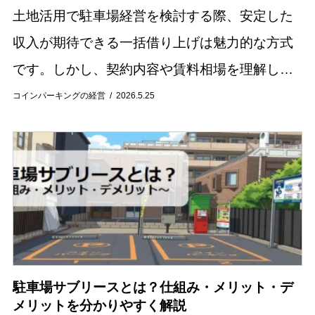
土地活用で駐車場経営を検討する際、安定した
収入が期待できる一括借り上げは魅力的な方式
です。しかし、契約内容や賃料相場を理解しな
いまま始めると、期待通りの収益が得られない
コインパーキングの経営
2026.5.25
可能性もあります。 この記事では、駐車場の一
括借り上...
駐車場サブリースとは？仕組み・メリット・デ
メリットを分かりやすく解説