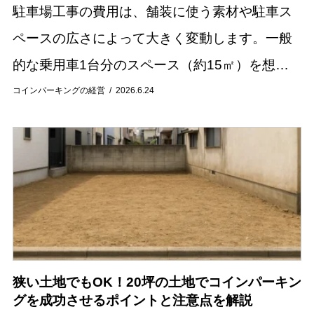
駐車場工事の費用は、舗装に使う素材や駐車ス
ペースの広さによって大きく変動します。一般
的な乗用車1台分のスペース（約15㎡）を想定
した場合、費用相場はおおよそ10万円から40万
コインパーキングの経営
2026.6.24
円程度です。 この記事では、コンクリートやア
ス...
狭い土地でもOK！20坪の土地でコインパーキン
グを成功させるポイントと注意点を解説