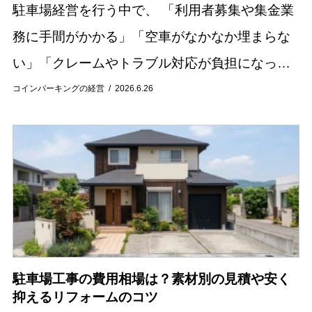
駐車場経営を行う中で、 「利用者募集や集金業
務に手間がかかる」「空車がなかなか埋まらな
い」「クレームやトラブル対応が負担になって
いる」といった悩みを抱えているオーナー様は
コインパーキングの経営
2026.6.26
少なくありません。 駐車場の管理業務は、契約
手続き...
駐車場工事の費用相場は？素材別の見積や安く
抑えるリフォームのコツ