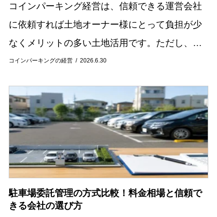
コインパーキング経営は、信頼できる運営会社
に依頼すれば土地オーナー様にとって負担が少
なくメリットの多い土地活用です。ただし、車
の出入りが伴うので、「騒音問題」が発生する
コインパーキングの経営
2026.6.30
危険性があることも確かです。騒音問題を放置
しておくと...
駐車場委託管理の方式比較！料金相場と信頼で
きる会社の選び方