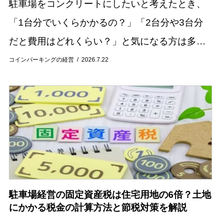
駐車場をコンクリートにしたいと考えたとき、
「1台分でいくらかかるの？」「2台分や3台分
だと費用はどれくらい？」と気になる方は多い
のではないでしょうか。 駐車場のコンクリート
コインパーキングの経営
2026.7.22
施工費用は、施工面積や土地の状態、工事内容
によっ...
駐車場経営の固定資産税は住宅用地の6倍？土地
にかかる税金の計算方法と節税対策を解説