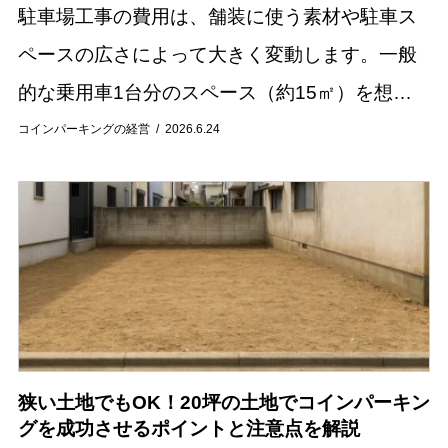
駐車場工事の費用は、舗装に使う素材や駐車ス
ペースの広さによって大きく変動します。一般
的な乗用車1台分のスペース（約15㎡）を想定
した場合、費用相場はおおよそ10万円から40万
コインパーキングの経営
2026.6.24
円程度です。 この記事では、コンクリートやア
ス...
狭い土地でもOK！20坪の土地でコインパーキン
グを成功させるポイントと注意点を解説