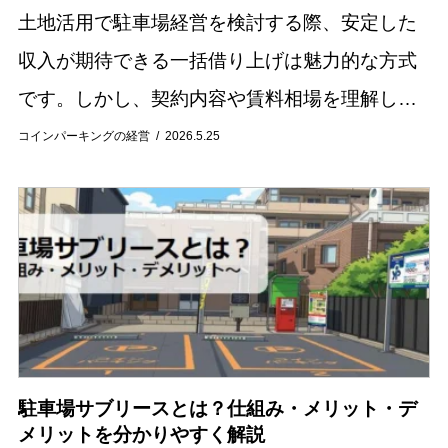
土地活用で駐車場経営を検討する際、安定した
収入が期待できる一括借り上げは魅力的な方式
です。しかし、契約内容や賃料相場を理解しな
いまま始めると、期待通りの収益が得られない
コインパーキングの経営
2026.5.25
可能性もあります。 この記事では、駐車場の一
括借り上...
駐車場サブリースとは？仕組み・メリット・デ
メリットを分かりやすく解説