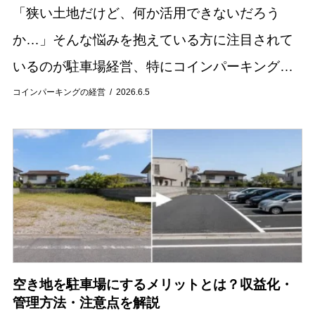
「狭い土地だけど、何か活用できないだろう
か…」そんな悩みを抱えている方に注目されて
いるのが駐車場経営、特にコインパーキングで
す。20坪前後の狭小地でも、工夫次第で安定し
コインパーキングの経営
2026.6.5
た収益を得られる可能性があります。 本記事で
は、狭い...
空き地を駐車場にするメリットとは？収益化・
管理方法・注意点を解説