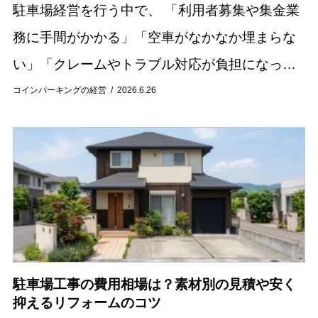
駐車場経営を行う中で、 「利用者募集や集金業
務に手間がかかる」「空車がなかなか埋まらな
い」「クレームやトラブル対応が負担になって
いる」といった悩みを抱えているオーナー様は
コインパーキングの経営
2026.6.26
少なくありません。 駐車場の管理業務は、契約
手続き...
駐車場工事の費用相場は？素材別の見積や安く
抑えるリフォームのコツ