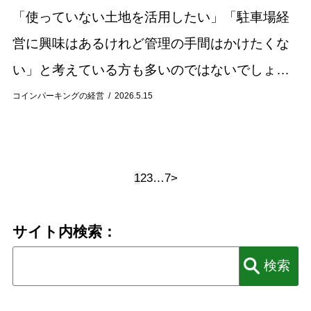
「使っていない土地を活用したい」「駐車場経
営に興味はあるけれど管理の手間はかけたくな
い」と考えている方も多いのではないでしょう
か。 そのような土地活用方法として注目されて
コインパーキングの経営
2026.5.15
いるのが、「駐車場サブリース（駐車場一括借
り上げ）...
1
2
3
…
7
>
サイト内検索：