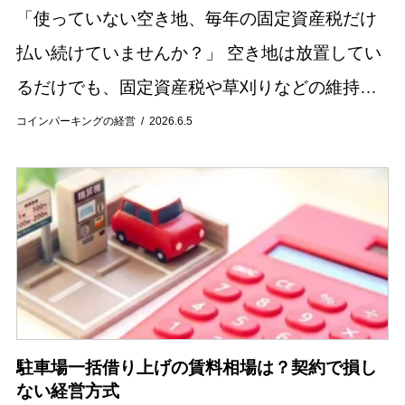
「使っていない空き地、毎年の固定資産税だけ
払い続けていませんか？」 空き地は放置してい
るだけでも、固定資産税や草刈りなどの維持費
が発生し続けます。 さらに管理が行き届かない
コインパーキングの経営
2026.6.5
状態が続くと、雑草の繁殖や不法投棄、近隣ト
ラブル...
駐車場一括借り上げの賃料相場は？契約で損し
ない経営方式