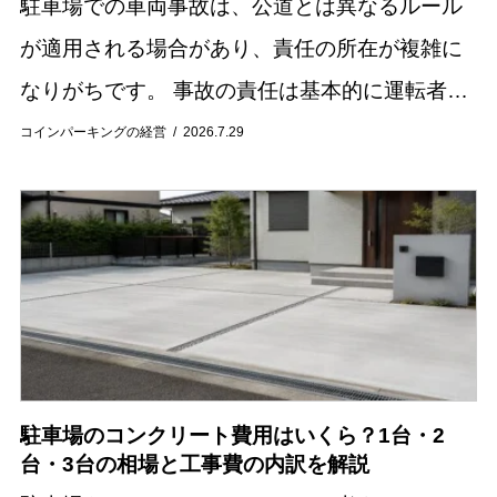
駐車場での車両事故は、公道とは異なるルール
が適用される場合があり、責任の所在が複雑に
なりがちです。 事故の責任は基本的に運転者同
士の過失割合によって決まりますが、駐車場の
コインパーキングの経営
2026.7.29
管理者に責任が問われるケースも存在します。
この記...
駐車場のコンクリート費用はいくら？1台・2
台・3台の相場と工事費の内訳を解説