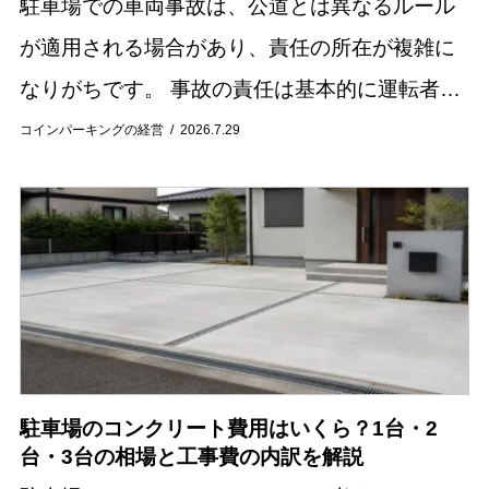
駐車場での車両事故は、公道とは異なるルール
が適用される場合があり、責任の所在が複雑に
なりがちです。 事故の責任は基本的に運転者同
士の過失割合によって決まりますが、駐車場の
コインパーキングの経営
2026.7.29
管理者に責任が問われるケースも存在します。
この記...
駐車場のコンクリート費用はいくら？1台・2
台・3台の相場と工事費の内訳を解説