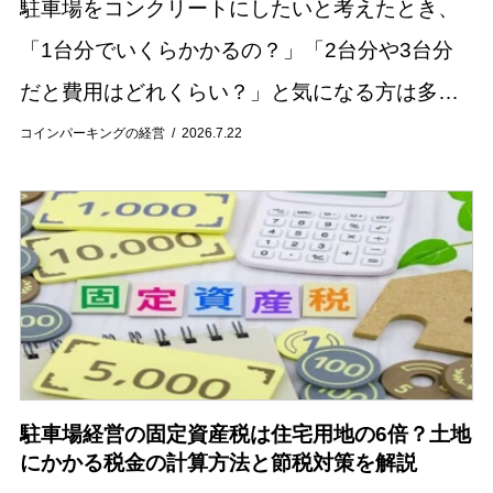
駐車場をコンクリートにしたいと考えたとき、
「1台分でいくらかかるの？」「2台分や3台分
だと費用はどれくらい？」と気になる方は多い
のではないでしょうか。 駐車場のコンクリート
コインパーキングの経営
2026.7.22
施工費用は、施工面積や土地の状態、工事内容
によっ...
駐車場経営の固定資産税は住宅用地の6倍？土地
にかかる税金の計算方法と節税対策を解説