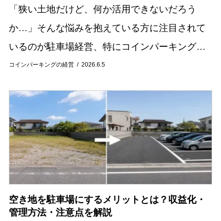
「狭い土地だけど、何か活用できないだろう
か…」そんな悩みを抱えている方に注目されて
いるのが駐車場経営、特にコインパーキングで
す。20坪前後の狭小地でも、工夫次第で安定し
コインパーキングの経営
2026.6.5
た収益を得られる可能性があります。 本記事で
は、狭い...
空き地を駐車場にするメリットとは？収益化・
管理方法・注意点を解説