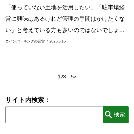
「使っていない土地を活用したい」「駐車場経
営に興味はあるけれど管理の手間はかけたくな
い」と考えている方も多いのではないでしょう
か。 そのような土地活用方法として注目されて
コインパーキングの経営
2026.5.15
いるのが、「駐車場サブリース（駐車場一括借
り上げ）...
1
2
3
…
5
>
サイト内検索：