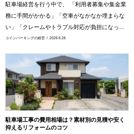
駐車場経営を行う中で、 「利用者募集や集金業
務に手間がかかる」「空車がなかなか埋まらな
い」「クレームやトラブル対応が負担になって
いる」といった悩みを抱えているオーナー様は
コインパーキングの経営
2026.6.26
少なくありません。 駐車場の管理業務は、契約
手続き...
駐車場工事の費用相場は？素材別の見積や安く
抑えるリフォームのコツ