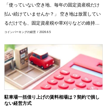
「使っていない空き地、毎年の固定資産税だけ
払い続けていませんか？」 空き地は放置してい
るだけでも、固定資産税や草刈りなどの維持費
が発生し続けます。 さらに管理が行き届かない
コインパーキングの経営
2026.6.5
状態が続くと、雑草の繁殖や不法投棄、近隣ト
ラブル...
駐車場一括借り上げの賃料相場は？契約で損し
ない経営方式