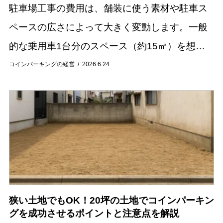
駐車場工事の費用は、舗装に使う素材や駐車ス
ペースの広さによって大きく変動します。一般
的な乗用車1台分のスペース（約15㎡）を想定
した場合、費用相場はおおよそ10万円から40万
コインパーキングの経営
2026.6.24
円程度です。 この記事では、コンクリートやア
ス...
狭い土地でもOK！20坪の土地でコインパーキン
グを成功させるポイントと注意点を解説