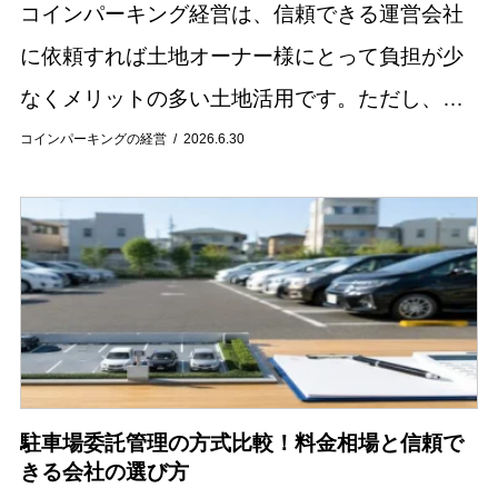
コインパーキング経営は、信頼できる運営会社
に依頼すれば土地オーナー様にとって負担が少
なくメリットの多い土地活用です。ただし、車
の出入りが伴うので、「騒音問題」が発生する
コインパーキングの経営
2026.6.30
危険性があることも確かです。騒音問題を放置
しておくと...
駐車場委託管理の方式比較！料金相場と信頼で
きる会社の選び方