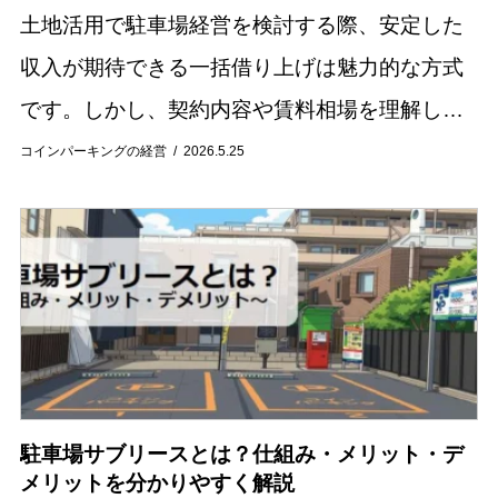
土地活用で駐車場経営を検討する際、安定した
収入が期待できる一括借り上げは魅力的な方式
です。しかし、契約内容や賃料相場を理解しな
いまま始めると、期待通りの収益が得られない
コインパーキングの経営
2026.5.25
可能性もあります。 この記事では、駐車場の一
括借り上...
駐車場サブリースとは？仕組み・メリット・デ
メリットを分かりやすく解説