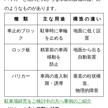
のようなものがあります。
種 類
主 な 用 途
構 造 の 違 い
車止めブロッ
駐車時に車輪
地面に低く設
ク
を止める
置
ロック板
精算前の車両
地面から出る
移動を
自動装置
防止
バリカー
車両の進入制
垂直の柱状構
限・誘導
造、
物理的障害
駐車場経営をご検討中の方へ事例のご紹介