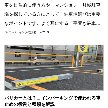
車を日常的に使う方や、マンション・月極駐車
場を探している方にとって、駐車場選びは重要
なポイントです。よく耳にする「平置き駐車
場」とは、車を地面に直接停めるシンプルな駐
コインパーキングの設備
2025.9.5
車場の形式を指します。機械式駐車場のように
昇降装置を使...
バリカーとは？コインパーキングで使われる車
止めの役割と種類を解説