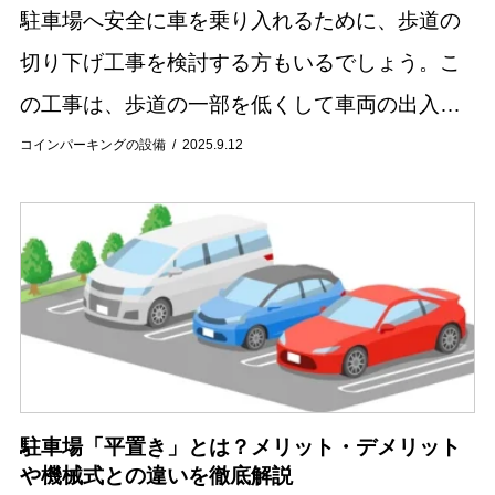
駐車場へ安全に車を乗り入れるために、歩道の
切り下げ工事を検討する方もいるでしょう。こ
の工事は、歩道の一部を低くして車両の出入り
をスムーズにするものですが、公共物である歩
コインパーキングの設備
2025.9.12
道を工事するため、正しい手順が必要になりま
す。また、...
駐車場「平置き」とは？メリット・デメリット
や機械式との違いを徹底解説