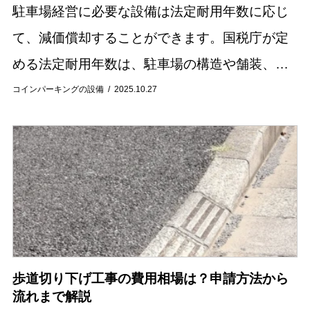
駐車場経営に必要な設備は法定耐用年数に応じ
て、減価償却することができます。国税庁が定
める法定耐用年数は、駐車場の構造や舗装、設
備の種類によって細かく分類されています。例
コインパーキングの設備
2025.10.27
えば、アスファルト舗装とコンクリート舗装で
は年数が異...
歩道切り下げ工事の費用相場は？申請方法から
流れまで解説