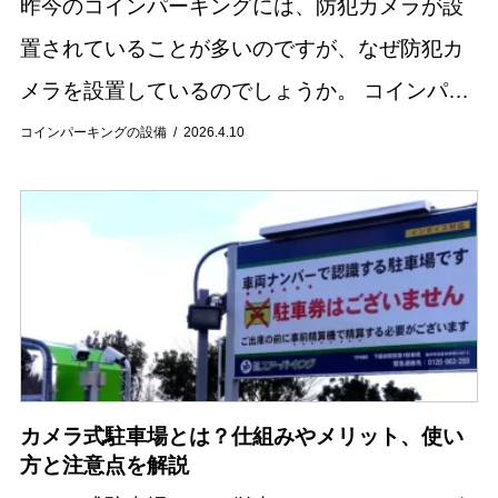
昨今のコインパーキングには、防犯カメラが設
置されていることが多いのですが、なぜ防犯カ
メラを設置しているのでしょうか。 コインパー
キング経営は、費用や労力の面で負担が少なく
コインパーキングの設備
2026.4.10
手軽に行える土地活用方法として近年人気を集
めていま...
カメラ式駐車場とは？仕組みやメリット、使い
方と注意点を解説