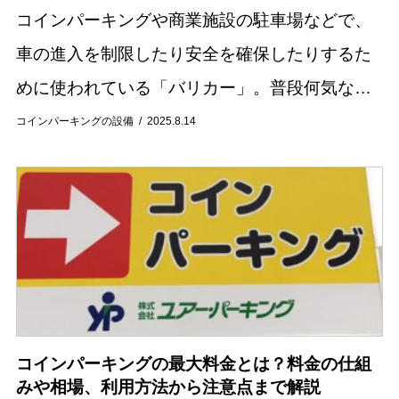
コインパーキングや商業施設の駐車場などで、
車の進入を制限したり安全を確保したりするた
めに使われている「バリカー」。普段何気なく
目にする設備ですが、その役割や種類を詳しく
コインパーキングの設備
2025.8.14
知っている方は少ないかもしれません。 この記
事ではバ...
コインパーキングの最大料金とは？料金の仕組
みや相場、利用方法から注意点まで解説