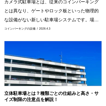
カメラ式駐車場とは、従来のコインパーキング
とは異なり、ゲートやロック板といった物理的
な設備がない新しい駐車場システムです。場内
に設置されたカメラが車両のナンバープレート
コインパーキングの設備
2026.4.3
を認識し、入出庫時間を管理する仕組みを持っ
ています。...
立体駐車場とは？種類ごとの仕組みと高さ・サ
イズ制限の注意点を解説！