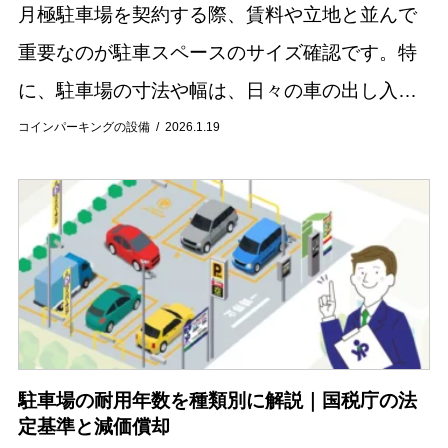
月極駐車場を契約する際、賃料や立地と並んで
重要なのが駐車スペースのサイズ確認です。特
に、駐車場の寸法や幅は、日々の車の出し入れ
のしやすさに直結するため、慎重に選ぶ必要が
コインパーキングの設備
2026.1.19
あります。自分の車のサイズに合わない駐車場
を選んでし...
駐車場の耐用年数を種類別に解説｜国税庁の法
定基準と減価償却