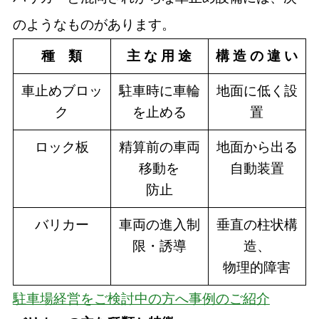
のようなものがあります。
種 類
主 な 用 途
構 造 の 違 い
車止めブロッ
駐車時に車輪
地面に低く設
ク
を止める
置
ロック板
精算前の車両
地面から出る
移動を
自動装置
防止
バリカー
車両の進入制
垂直の柱状構
限・誘導
造、
物理的障害
駐車場経営をご検討中の方へ事例のご紹介