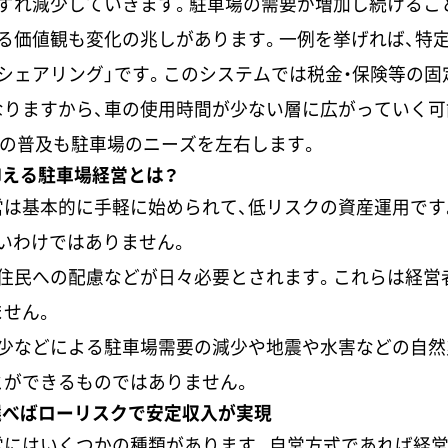
ずれ減少していきます。駐車場の需要が増加し続けるこ
る価値観も変化の兆しがあります。一例を挙げれば、特
シェアリング」です。このシステムでは税金・保険等の
なりますから、車の使用時間が少ない層に広がっていく可
みの普及も駐車場のニーズを左右します。
抑える駐車場経営とは？
は基本的に手軽に始められて、低リスクの資産運用です
いわけではありません。
隣住民への配慮などが日々必要とされます。これらは経営
ません。
減少などによる駐車場需要の減少や地震や水害などの自然
とができるものではありません。
選べばローリスクで安定収入が実現
営にはいくつかの種類があります。自営方式であれば経営