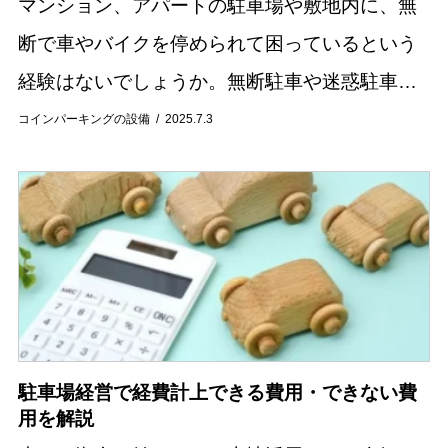
マンション、アパートの駐車場や敷地内に、無
断で車やバイクを停められて困っているという
経験はないでしょうか。無断駐車や迷惑駐車は
さまざまなトラブルを引き起こす原因にもなり
コインパーキングの設備
2025.7.3
かねません。 当記事では、無断駐車をされたと
きの対処...
駐車場経営で経費計上できる費用・できない費
用を解説