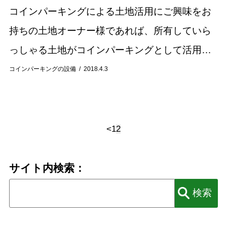
コインパーキングによる土地活用にご興味をお
持ちの土地オーナー様であれば、所有していら
っしゃる土地がコインパーキングとして活用可
能か否かが気になるかと思います。今回はコイ
コインパーキングの設備
2018.4.3
ンパーキング運営に必要な駐車場スペースの幅
や寸法、土...
<
1
2
サイト内検索：