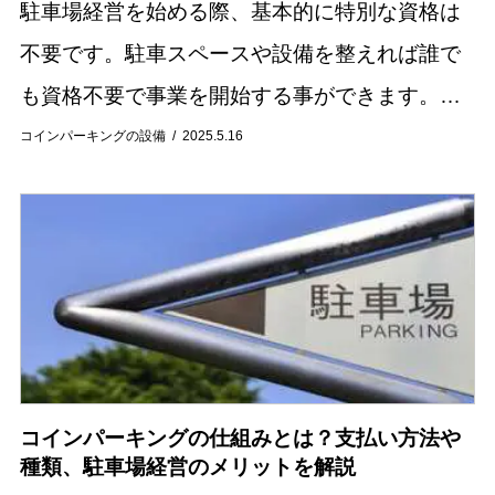
駐車場経営を始める際、基本的に特別な資格は
不要です。駐車スペースや設備を整えれば誰で
も資格不要で事業を開始する事ができます。し
かし、経営する駐車場の規模や種類によっては
コインパーキングの設備
2025.5.16
自治体への事前申請や届出が義務付けられる事
があります...
コインパーキングの仕組みとは？支払い方法や
種類、駐車場経営のメリットを解説