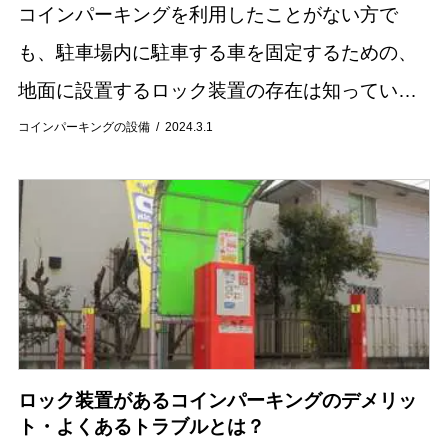
コインパーキングを利用したことがない方で
も、駐車場内に駐車する車を固定するための、
地面に設置するロック装置の存在は知っている
のではないでしょうか。 ロック装置の上に車が
コインパーキングの設備
2024.3.1
上がると自動的にロックがかかり、利用料金を
支払うとロ...
ロック装置があるコインパーキングのデメリッ
ト・よくあるトラブルとは？