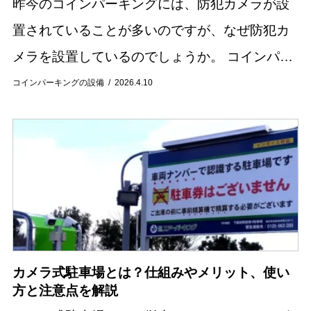
昨今のコインパーキングには、防犯カメラが設
置されていることが多いのですが、なぜ防犯カ
メラを設置しているのでしょうか。 コインパー
キング経営は、費用や労力の面で負担が少なく
コインパーキングの設備
2026.4.10
手軽に行える土地活用方法として近年人気を集
めていま...
カメラ式駐車場とは？仕組みやメリット、使い
方と注意点を解説