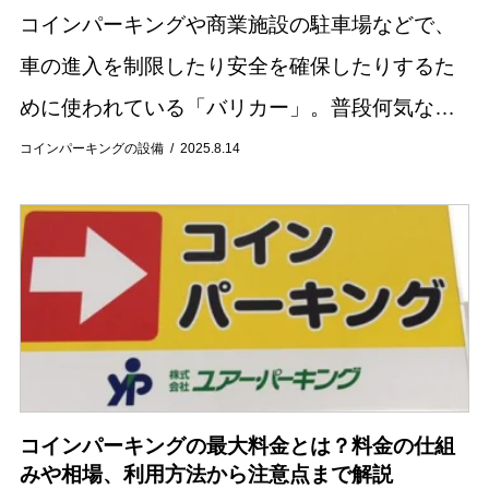
コインパーキングや商業施設の駐車場などで、
車の進入を制限したり安全を確保したりするた
めに使われている「バリカー」。普段何気なく
目にする設備ですが、その役割や種類を詳しく
コインパーキングの設備
2025.8.14
知っている方は少ないかもしれません。 この記
事ではバ...
コインパーキングの最大料金とは？料金の仕組
みや相場、利用方法から注意点まで解説