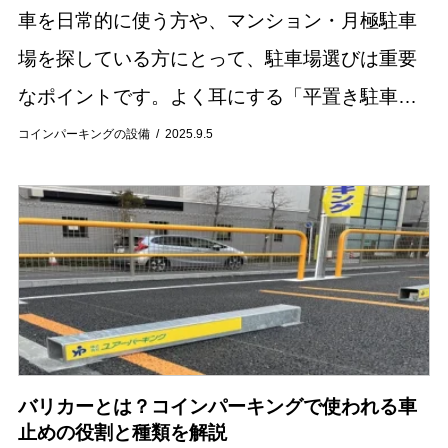
車を日常的に使う方や、マンション・月極駐車
場を探している方にとって、駐車場選びは重要
なポイントです。よく耳にする「平置き駐車
場」とは、車を地面に直接停めるシンプルな駐
コインパーキングの設備
2025.9.5
車場の形式を指します。機械式駐車場のように
昇降装置を使...
バリカーとは？コインパーキングで使われる車
止めの役割と種類を解説