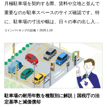
月極駐車場を契約する際、賃料や立地と並んで
重要なのが駐車スペースのサイズ確認です。特
に、駐車場の寸法や幅は、日々の車の出し入れ
のしやすさに直結するため、慎重に選ぶ必要が
コインパーキングの設備
2026.1.19
あります。自分の車のサイズに合わない駐車場
を選んでし...
駐車場の耐用年数を種類別に解説｜国税庁の法
定基準と減価償却