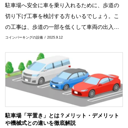
駐車場へ安全に車を乗り入れるために、歩道の
切り下げ工事を検討する方もいるでしょう。こ
の工事は、歩道の一部を低くして車両の出入り
をスムーズにするものですが、公共物である歩
コインパーキングの設備
2025.9.12
道を工事するため、正しい手順が必要になりま
す。また、...
駐車場「平置き」とは？メリット・デメリット
や機械式との違いを徹底解説