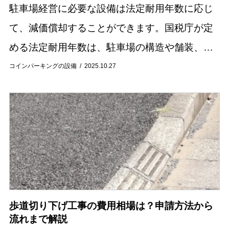
駐車場経営に必要な設備は法定耐用年数に応じ
て、減価償却することができます。国税庁が定
める法定耐用年数は、駐車場の構造や舗装、設
備の種類によって細かく分類されています。例
コインパーキングの設備
2025.10.27
えば、アスファルト舗装とコンクリート舗装で
は年数が異...
歩道切り下げ工事の費用相場は？申請方法から
流れまで解説