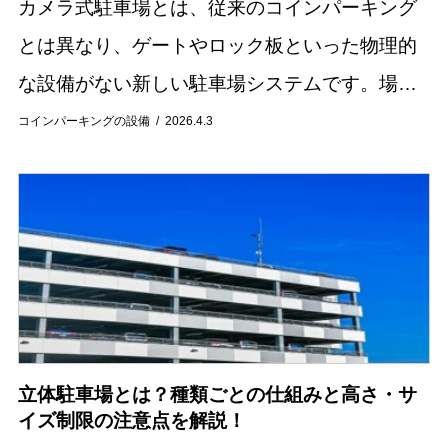
カメラ式駐車場とは、従来のコインパーキング
とは異なり、ゲートやロック板といった物理的
な設備がない新しい駐車場システムです。場内
に設置されたカメラが車両のナンバープレート
コインパーキングの設備
2026.4.3
を認識し、入出庫時間を管理する仕組みを持っ
ています。...
立体駐車場とは？種類ごとの仕組みと高さ・サ
イズ制限の注意点を解説！