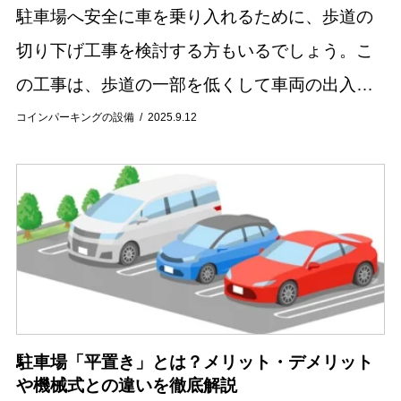
駐車場へ安全に車を乗り入れるために、歩道の
切り下げ工事を検討する方もいるでしょう。こ
の工事は、歩道の一部を低くして車両の出入り
をスムーズにするものですが、公共物である歩
コインパーキングの設備
2025.9.12
道を工事するため、正しい手順が必要になりま
す。また、...
駐車場「平置き」とは？メリット・デメリット
や機械式との違いを徹底解説