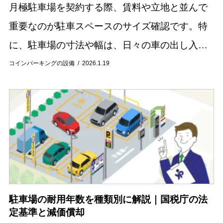
月極駐車場を契約する際、賃料や立地と並んで
重要なのが駐車スペースのサイズ確認です。特
に、駐車場の寸法や幅は、日々の車の出し入れ
のしやすさに直結するため、慎重に選ぶ必要が
コインパーキングの設備
2026.1.19
あります。自分の車のサイズに合わない駐車場
を選んでし...
駐車場の耐用年数を種類別に解説｜国税庁の法
定基準と減価償却