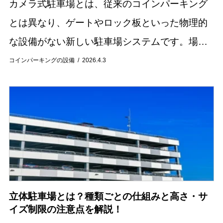
カメラ式駐車場とは、従来のコインパーキング
とは異なり、ゲートやロック板といった物理的
な設備がない新しい駐車場システムです。場内
に設置されたカメラが車両のナンバープレート
コインパーキングの設備
2026.4.3
を認識し、入出庫時間を管理する仕組みを持っ
ています。...
立体駐車場とは？種類ごとの仕組みと高さ・サ
イズ制限の注意点を解説！