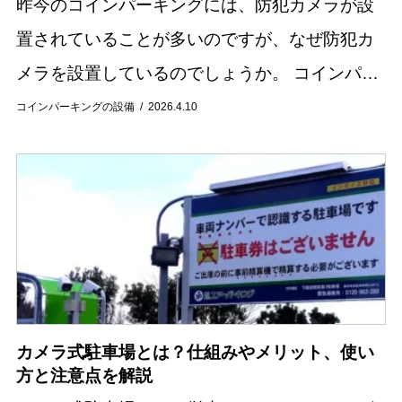
昨今のコインパーキングには、防犯カメラが設
置されていることが多いのですが、なぜ防犯カ
メラを設置しているのでしょうか。 コインパー
キング経営は、費用や労力の面で負担が少なく
コインパーキングの設備
2026.4.10
手軽に行える土地活用方法として近年人気を集
めていま...
カメラ式駐車場とは？仕組みやメリット、使い
方と注意点を解説