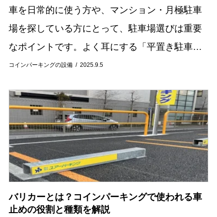
車を日常的に使う方や、マンション・月極駐車
場を探している方にとって、駐車場選びは重要
なポイントです。よく耳にする「平置き駐車
場」とは、車を地面に直接停めるシンプルな駐
コインパーキングの設備
2025.9.5
車場の形式を指します。機械式駐車場のように
昇降装置を使...
バリカーとは？コインパーキングで使われる車
止めの役割と種類を解説