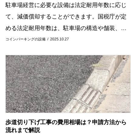
駐車場経営に必要な設備は法定耐用年数に応じ
て、減価償却することができます。国税庁が定
める法定耐用年数は、駐車場の構造や舗装、設
備の種類によって細かく分類されています。例
コインパーキングの設備
2025.10.27
えば、アスファルト舗装とコンクリート舗装で
は年数が異...
歩道切り下げ工事の費用相場は？申請方法から
流れまで解説