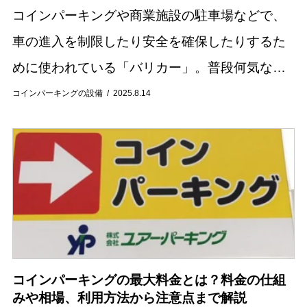
コインパーキングや商業施設の駐車場などで、
車の進入を制限したり安全を確保したりするた
めに使われている「バリカー」。普段何気なく
目にする設備ですが、その役割や種類を詳しく
コインパーキングの設備
2025.8.14
知っている方は少ないかもしれません。 この記
事ではバ...
コインパーキングの最大料金とは？料金の仕組
みや相場、利用方法から注意点まで解説