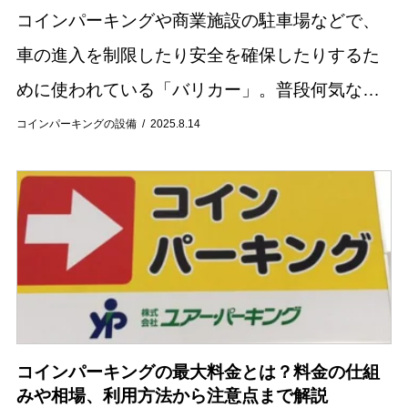
コインパーキングや商業施設の駐車場などで、
車の進入を制限したり安全を確保したりするた
めに使われている「バリカー」。普段何気なく
目にする設備ですが、その役割や種類を詳しく
コインパーキングの設備
2025.8.14
知っている方は少ないかもしれません。 この記
事ではバ...
コインパーキングの最大料金とは？料金の仕組
みや相場、利用方法から注意点まで解説