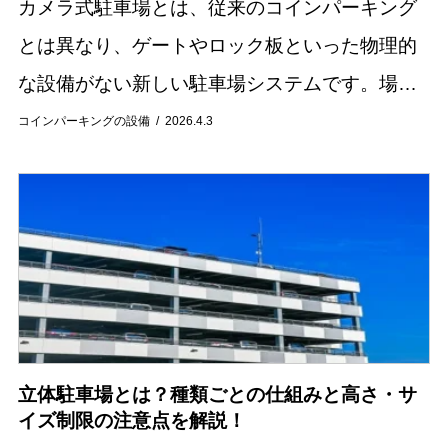
カメラ式駐車場とは、従来のコインパーキング
とは異なり、ゲートやロック板といった物理的
な設備がない新しい駐車場システムです。場内
に設置されたカメラが車両のナンバープレート
コインパーキングの設備
2026.4.3
を認識し、入出庫時間を管理する仕組みを持っ
ています。...
立体駐車場とは？種類ごとの仕組みと高さ・サ
イズ制限の注意点を解説！