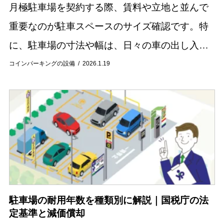
月極駐車場を契約する際、賃料や立地と並んで
重要なのが駐車スペースのサイズ確認です。特
に、駐車場の寸法や幅は、日々の車の出し入れ
のしやすさに直結するため、慎重に選ぶ必要が
コインパーキングの設備
2026.1.19
あります。自分の車のサイズに合わない駐車場
を選んでし...
駐車場の耐用年数を種類別に解説｜国税庁の法
定基準と減価償却