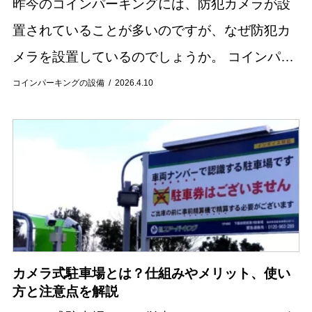
昨今のコインパーキングには、防犯カメラが設
置されていることが多いのですが、なぜ防犯カ
メラを設置しているのでしょうか。 コインパー
キング経営は、費用や労力の面で負担が少なく
コインパーキングの設備
2026.4.10
手軽に行える土地活用方法として近年人気を集
めていま...
カメラ式駐車場とは？仕組みやメリット、使い
方と注意点を解説