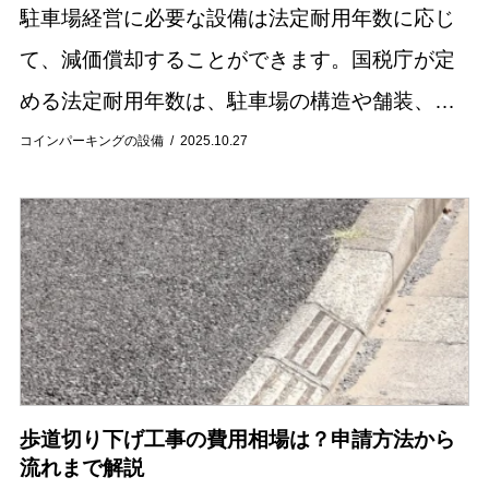
駐車場経営に必要な設備は法定耐用年数に応じ
て、減価償却することができます。国税庁が定
める法定耐用年数は、駐車場の構造や舗装、設
備の種類によって細かく分類されています。例
コインパーキングの設備
2025.10.27
えば、アスファルト舗装とコンクリート舗装で
は年数が異...
歩道切り下げ工事の費用相場は？申請方法から
流れまで解説