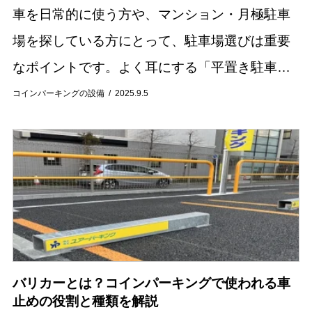
車を日常的に使う方や、マンション・月極駐車
場を探している方にとって、駐車場選びは重要
なポイントです。よく耳にする「平置き駐車
場」とは、車を地面に直接停めるシンプルな駐
コインパーキングの設備
2025.9.5
車場の形式を指します。機械式駐車場のように
昇降装置を使...
バリカーとは？コインパーキングで使われる車
止めの役割と種類を解説