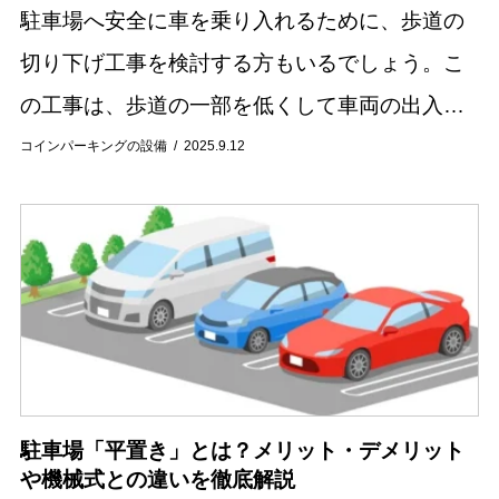
駐車場へ安全に車を乗り入れるために、歩道の
切り下げ工事を検討する方もいるでしょう。こ
の工事は、歩道の一部を低くして車両の出入り
をスムーズにするものですが、公共物である歩
コインパーキングの設備
2025.9.12
道を工事するため、正しい手順が必要になりま
す。また、...
駐車場「平置き」とは？メリット・デメリット
や機械式との違いを徹底解説