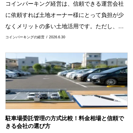
コインパーキング経営は、信頼できる運営会社
に依頼すれば土地オーナー様にとって負担が少
なくメリットの多い土地活用です。ただし、車
の出入りが伴うので、「騒音問題」が発生する
コインパーキングの経営
2026.6.30
危険性があることも確かです。騒音問題を放置
しておくと...
駐車場委託管理の方式比較！料金相場と信頼で
きる会社の選び方