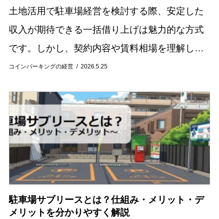
土地活用で駐車場経営を検討する際、安定した
収入が期待できる一括借り上げは魅力的な方式
です。しかし、契約内容や賃料相場を理解しな
いまま始めると、期待通りの収益が得られない
コインパーキングの経営
2026.5.25
可能性もあります。 この記事では、駐車場の一
括借り上...
駐車場サブリースとは？仕組み・メリット・デ
メリットを分かりやすく解説