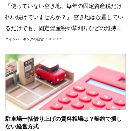
「使っていない空き地、毎年の固定資産税だけ
払い続けていませんか？」 空き地は放置してい
るだけでも、固定資産税や草刈りなどの維持費
が発生し続けます。 さらに管理が行き届かない
コインパーキングの経営
2026.6.5
状態が続くと、雑草の繁殖や不法投棄、近隣ト
ラブル...
駐車場一括借り上げの賃料相場は？契約で損し
ない経営方式