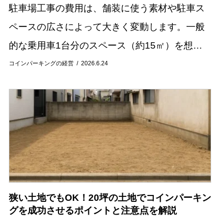
駐車場工事の費用は、舗装に使う素材や駐車ス
ペースの広さによって大きく変動します。一般
的な乗用車1台分のスペース（約15㎡）を想定
した場合、費用相場はおおよそ10万円から40万
コインパーキングの経営
2026.6.24
円程度です。 この記事では、コンクリートやア
ス...
狭い土地でもOK！20坪の土地でコインパーキン
グを成功させるポイントと注意点を解説