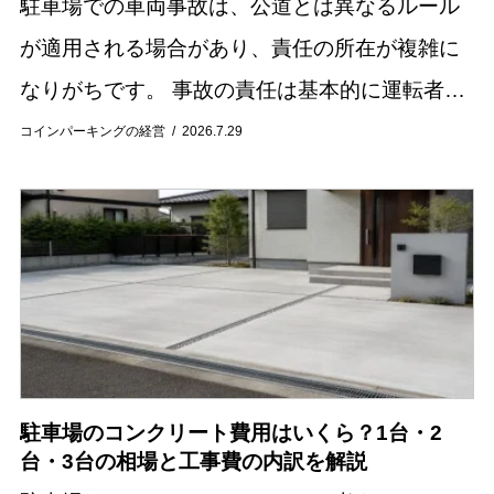
駐車場での車両事故は、公道とは異なるルール
が適用される場合があり、責任の所在が複雑に
なりがちです。 事故の責任は基本的に運転者同
士の過失割合によって決まりますが、駐車場の
コインパーキングの経営
2026.7.29
管理者に責任が問われるケースも存在します。
この記...
駐車場のコンクリート費用はいくら？1台・2
台・3台の相場と工事費の内訳を解説