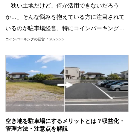
「狭い土地だけど、何か活用できないだろう
か…」そんな悩みを抱えている方に注目されて
いるのが駐車場経営、特にコインパーキングで
す。20坪前後の狭小地でも、工夫次第で安定し
コインパーキングの経営
2026.6.5
た収益を得られる可能性があります。 本記事で
は、狭い...
空き地を駐車場にするメリットとは？収益化・
管理方法・注意点を解説