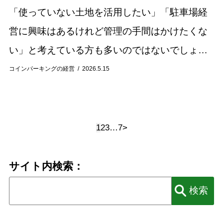
「使っていない土地を活用したい」「駐車場経
営に興味はあるけれど管理の手間はかけたくな
い」と考えている方も多いのではないでしょう
か。 そのような土地活用方法として注目されて
コインパーキングの経営
2026.5.15
いるのが、「駐車場サブリース（駐車場一括借
り上げ）...
1
2
3
…
7
>
サイト内検索：