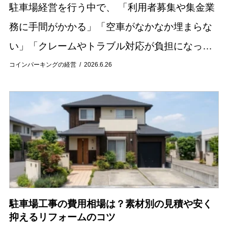
駐車場経営を行う中で、 「利用者募集や集金業
務に手間がかかる」「空車がなかなか埋まらな
い」「クレームやトラブル対応が負担になって
いる」といった悩みを抱えているオーナー様は
コインパーキングの経営
2026.6.26
少なくありません。 駐車場の管理業務は、契約
手続き...
駐車場工事の費用相場は？素材別の見積や安く
抑えるリフォームのコツ