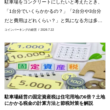
駐車場をコンクリートにしたいと考えたとき、
「1台分でいくらかかるの？」「2台分や3台分
だと費用はどれくらい？」と気になる方は多い
のではないでしょうか。 駐車場のコンクリート
コインパーキングの経営
2026.7.22
施工費用は、施工面積や土地の状態、工事内容
によっ...
駐車場経営の固定資産税は住宅用地の6倍？土地
にかかる税金の計算方法と節税対策を解説